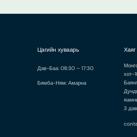
Цагийн хуваарь
Хаяг
Монго
Дав-Баа: 08:30 – 17:30
хот-1
Баянг
Бямба-Ням: Амарна
Дунд
яамн
3 дав
cont