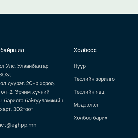
 байршил
Холбоос
л Улс, Улаанбаатар
Нүүр
8031,
Төслийн зорилго
ол дүүрэг, 20-р хороо,
гол-2, Эрчим хүчний
Төслийн явц
ы барилга байгууламжийн
Мэдээлэл
харт, 302тоот
Холбоо барих
act@eghpp.mn