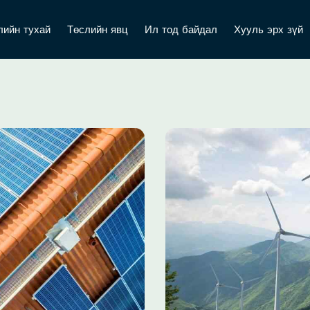
лийн тухай
Төслийн явц
Ил тод байдал
Хууль эрх зүй
Mountain Solar