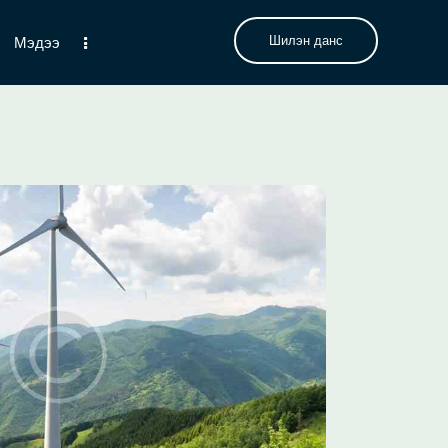
Шилэн данс
Мэдээ