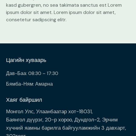
kasd gubergren, no sea takimata sanctus est Lorem
ipsum dolor sit amet. Lorem ipsum dolor sit amet,
consetetur sadipscing elitr.
Цагийн хуваарь
Дав-Баа: 08:30 – 17:30
Бямба-Ням: Амарна
Хаяг байршил
Монгол Улс, Улаанбаатар хот-18031,
Баянгол дүүрэг, 20-р хороо, Дундгол-2, Эрчим
хүчний яамны барилга байгууламжийн 3 давхарт,