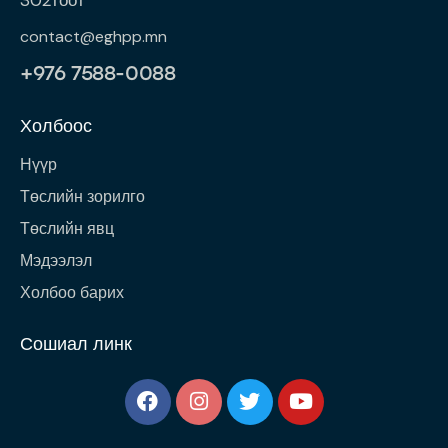
302тоот
contact@eghpp.mn
+976 7588-0088
Холбоос
Нүүр
Төслийн зорилго
Төслийн явц
Мэдээлэл
Холбоо барих
Сошиал линк