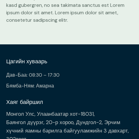
kasd gubergren, no sea takimata sanctus est Lorem
ipsum dolor sit amet. Lorem ipsum dolor sit amet,
consetetur sadipscing elitr.
Цагийн хуваарь
Дав-Баа: 08:30 – 17:30
Бямба-Ням: Амарна
Хаяг байршил
Монгол Улс, Улаанбаатар хот-18031,
Баянгол дүүрэг, 20-р хороо, Дундгол-2, Эрчим
хүчний яамны барилга байгууламжийн 3 давхарт,