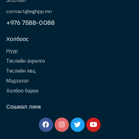
302тоот
contact@eghpp.mn
+976 7588-0088
Холбоос
Нүүр
Төслийн зорилго
Төслийн явц
Мэдээлэл
Холбоо барих
Сошиал линк