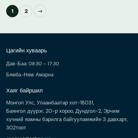
>
1
2
Цагийн хуваарь
Дав-Баа: 08:30 – 17:30
Бямба-Ням: Амарна
Хаяг байршил
Монгол Улс, Улаанбаатар хот-18031,
Баянгол дүүрэг, 20-р хороо, Дундгол-2, Эрчим
хүчний яамны барилга байгууламжийн 3 давхарт,
302тоот