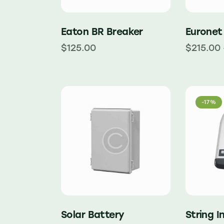
Eaton BR Breaker
Euronet
$
125.00
$
215.00
-17%
Solar Battery
String I