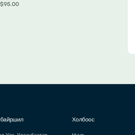
$
95.00
 байршил
Холбоос