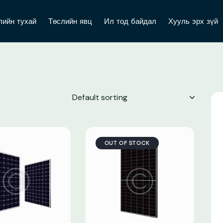
лийн тухай
Төслийн явц
Ил тод байдал
Хууль эрх зүй
OUT OF STOCK
h