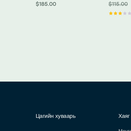
$
185.00
$
115.00
Rated
2.93
out
of 5
Цагийн хуваарь
Хаяг