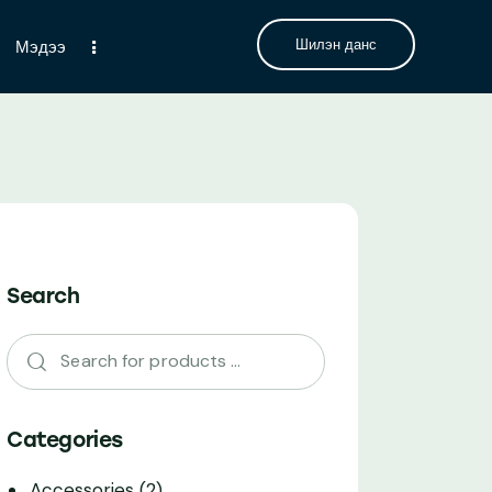
Шилэн данс
Мэдээ
Search
Categories
Accessories
(2)