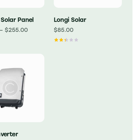
 Solar Panel
Longi Solar
–
$
255.00
$
85.00
Rate
d
2.41
out
of 5
nverter